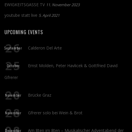
EWIGKEITSGASSE TV
11. November 2023
youtube statt live
5. April 2021
UPCOMING EVENTS
26
Calderon Del Arte
September
25
Ernst Molden, Peter Havlicek & Gottfried David
October
Gfrerer
20
Brücke Graz
November
28
Gfrerer solo bei Wein & Brot
November
08
Am 8ten im 8ten – Musikalischer Adventabend der
December