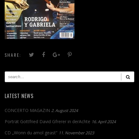
SHARE:
LATEST NEWS
CONCERTO MAGAZIN
2. August 2024
Porträt Gottfried David Gfrerer in derAchte
16. April 2024
CD „Wonn du amol geast“
11. November 2023