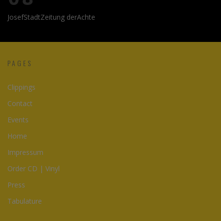
JosefStadtZeitung derAchte
PAGES
Clippings
Contact
Events
Home
Impressum
Order CD | Vinyl
Press
Tabulature