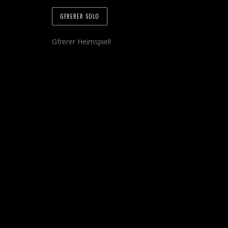
GFRERER SOLO
Gfrerer Heimspiel!