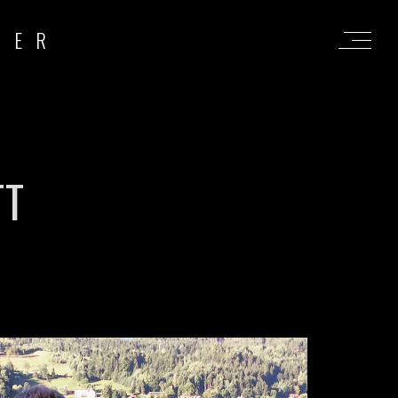
RER
TT