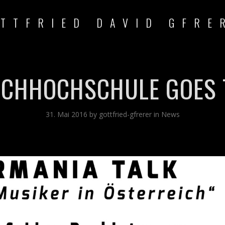
TTFRIED DAVID GFRE
ACHHOCHSCHULE GOES 
31. Mai 2016
by
gottfried-gfrerer
in
News