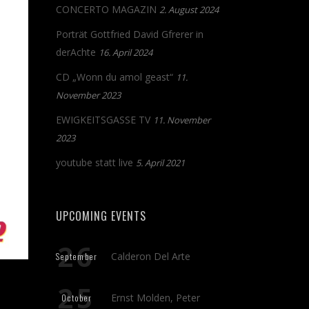
CONCERTO MAGAZIN
2. August 2024
Porträt Gottfried David Gfrerer in
derAchte
16. April 2024
CD „Wonn du amol geast“
11.
November 2023
EWIGKEITSGASSE TV
11. November
2023
youtube statt live
5. April 2021
UPCOMING EVENTS
26
Calderon Del Arte
September
25
Ernst Molden, Peter
October