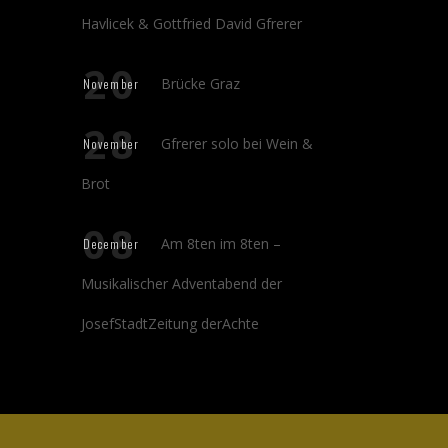
Havlicek & Gottfried David Gfrerer
20
Brücke Graz
November
28
Gfrerer solo bei Wein &
November
Brot
08
Am 8ten im 8ten –
December
Musikalischer Adventabend der
JosefStadtZeitung derAchte