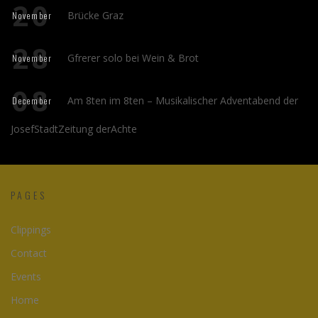
20
Brücke Graz
November
28
Gfrerer solo bei Wein & Brot
November
08
Am 8ten im 8ten – Musikalischer Adventabend der
December
JosefStadtZeitung derAchte
PAGES
Clippings
Contact
Events
Home