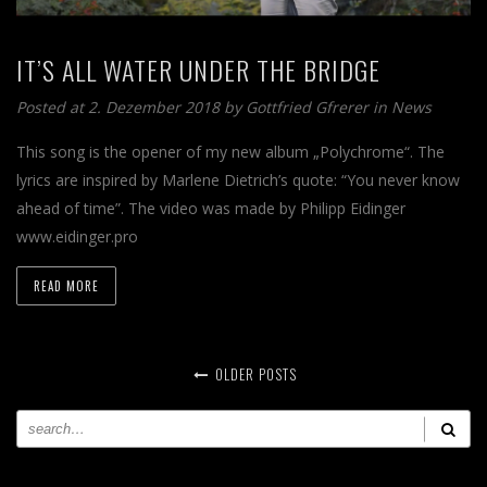
IT’S ALL WATER UNDER THE BRIDGE
Posted at 2. Dezember 2018 by
Gottfried Gfrerer
in
News
This song is the opener of my new album „Polychrome“. The
lyrics are inspired by Marlene Dietrich’s quote: “You never know
ahead of time”. The video was made by Philipp Eidinger
www.eidinger.pro
READ MORE
OLDER POSTS