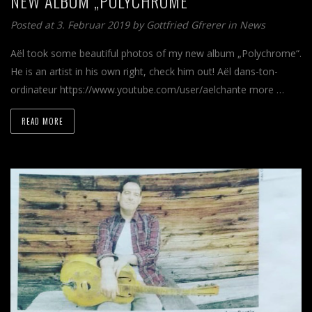
NEW ALBUM „POLYCHROME“
Posted at 3. Februar 2019 by
Gottfried Gfrerer
in
News
Aël took some beautiful photos of my new album „Polychrome“.
He is an artist in his own right, check him out! Aël dans-ton-
ordinateur https://www.youtube.com/user/aelchante more …
READ MORE